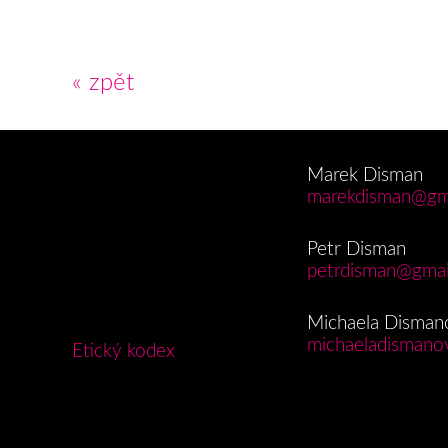
« zpět
Marek Disman
marekdisman@gm
Petr Disman
petrdisman@gmai
Michaela Disman
michaeladismano
Etický kodex