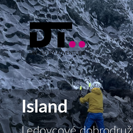
Island
Ledovcové dobrodruž