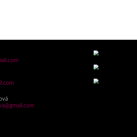
ail.com
l.com
ová
va@gmail.com