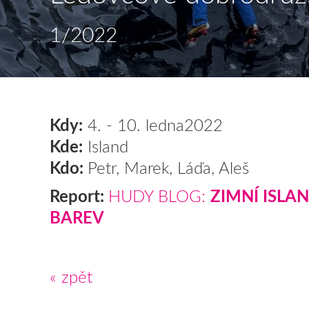
1/2022
Kdy:
4. - 10. ledna2022
Kde:
Island
Kdo:
Petr, Marek, Láďa, Aleš
Report:
HUDY BLOG:
ZIMNÍ ISLA
BAREV
« zpět